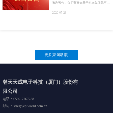
盈利预告，公司董事会基于对本集团截至
2026年6月30 日止六个月（「本期间」）最
2026-07-23
新可得的未经审计综合管理账目的初步评
估，本集团预期将录得：(i)本期间净利润介
乎约人民币44.0百万元至人民币54.0百万
元，而截至2025年6月30日止六个月的净亏
损约为人民币2.0百万元；及(ii)本期间经调
整净利润（非《国际财务报告准则》计量）
介乎约人民币134.0百万元至人民币144.0百
万元，而截至2025年6月30日止六个月的经
更多(新闻动态)
调整净利润（非《国际财务报告准则》计
量）约为人民币97.0百万元。本集团的业绩
较去年上半年同期取得大幅改善，主要由于
其核心业务的收入及毛利大幅提高 。
瀚天天成电子科技（厦门）股份有
限公司
电话：
0592-7767288
邮箱：
sales@epiworld.com.cn