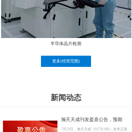
半导体晶片检测
更多(经营范围)
新闻动态
뀓
瀚天天成刊发盈喜公告，预期
2026年中期净利润同比大幅增长
7月23日，瀚天天成（02726.HK）发布正面