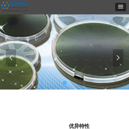
넳
넲
优异特性